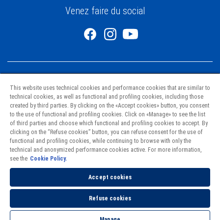
Venez faire du social
This website uses technical cookies and performance cookies that are similar to
technical cookies, as well as functional and profiling cookies, including those
created by third parties. By clicking on the «Accept cookies» button, you consent
to the use of functional and profiling cookies. Click on «Manage» to see the list
Pâtes
of third parties and choose which functional and profiling cookies to accept. By
Recettes
clicking on the “Refuse cookies” button, you can refuse consent for the use of
Nourrir l’avenir
functional and profiling cookies, while continuing to browse with only the
technical and anonymized performance cookies active. For more information,
Nous joindre
see the
Cookie Policy.
Points de vente
Politique de confidentialité
Accept cookies
Cookies Policy
Refuse cookies
Loi de lutte contre le travail forcé et le travail des enfants dans les
chaînes d'approvisionnement
Manage