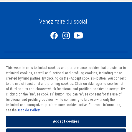
Venez faire du social
This website uses technical cookies and performance cookies that are similar to
technical cookies, as well as functional and profiling cookies, including those
created by third parties. By clicking on the «Accept cookies» button, you consent
to the use of functional and profiling cookies. Click on «Manage» to see the list
Pâtes
of third parties and choose which functional and profiling cookies to accept. By
Recettes
clicking on the “Refuse cookies” button, you can refuse consent for the use of
Nourrir l’avenir
functional and profiling cookies, while continuing to browse with only the
technical and anonymized performance cookies active. For more information,
Nous joindre
see the
Cookie Policy.
Points de vente
Politique de confidentialité
Accept cookies
Cookies Policy