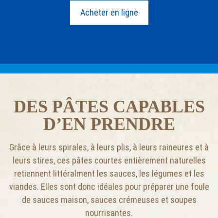
Acheter en ligne
DES PÂTES CAPABLES
D’EN PRENDRE
Grâce à leurs spirales, à leurs plis, à leurs raineures et à
leurs stires, ces pâtes courtes entièrement naturelles
retiennent littéralment les sauces, les légumes et les
viandes. Elles sont donc idéales pour préparer une foule
de sauces maison, sauces crémeuses et soupes
nourrisantes.