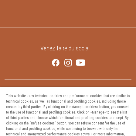
Venez faire du social
This website uses technical cookies and performance cookies that are similar to
technical cookies, as well as functional and profiling cookies, including those
created by third parties. By clicking on the «Accept cookies» button, you consent
to the use of functional and profiling cookies. Click on «Manage» to see the list
Pâtes
of third parties and choose which functional and profiling cookies to accept. By
Recettes
clicking on the “Refuse cookies” button, you can refuse consent for the use of
Nourrir l’avenir
functional and profiling cookies, while continuing to browse with only the
technical and anonymized performance cookies active. For more information,
Nous joindre