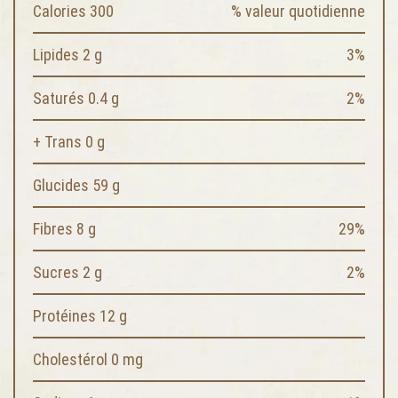
Calories 300
% valeur quotidienne
Lipides 2 g
3%
Saturés 0.4 g
2%
+ Trans 0 g
Glucides 59 g
Fibres 8 g
29%
Sucres 2 g
2%
Protéines 12 g
Cholestérol 0 mg