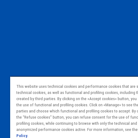
Optional
quartiers de lime
This website uses technical cookies and performance cookies that are s
technical cookies, as well as functional and profiling cookies, including 
created by third parties. By clicking on the «Accept cookies» button, you
the use of functional and profiling cookies. Click on «Manage» to see the 
parties and choose which functional and profiling cookies to accept. By 
the “Refuse cookies” button, you can refuse consent for the use of func
Pâtes
Recettes
Nourrir l’a
profiling cookies, while continuing to browse with only the technical and
anonymized performance cookies active. For more information, see the
Policy.