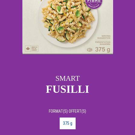
SMART
FUSILLI
FORMAT(S) OFFERT(S)
375 g