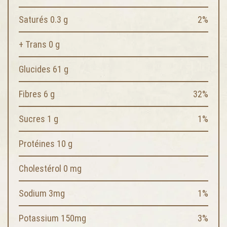
Saturés 0.3 g
2%
+ Trans 0 g
Glucides 61 g
Fibres 6 g
32%
Sucres 1 g
1%
Protéines 10 g
Cholestérol 0 mg
Sodium 3mg
1%
Potassium 150mg
3%